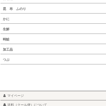
昆 布 ふのり
かに
生鮮
時鮭
加工品
つぶ
マイページ
送料（クール便）について