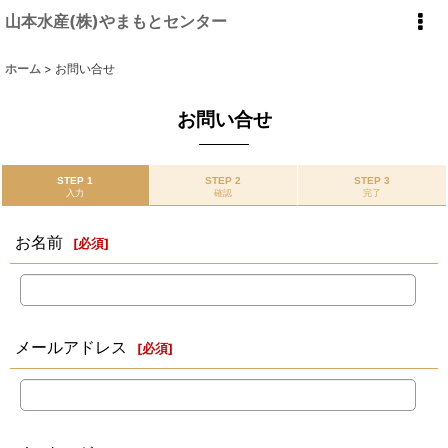
山本水産(株)やまもとセンター
ホーム
>
お問い合せ
お問い合せ
STEP 1
STEP 2
STEP 3
入力
確認
完了
お名前
[
必須
]
メールアドレス
[
必須
]