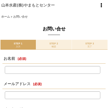
山本水産(株)やまもとセンター
ホーム
>
お問い合せ
お問い合せ
STEP 1
STEP 2
STEP 3
入力
確認
完了
お名前
[
必須
]
メールアドレス
[
必須
]