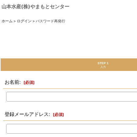
山本水産(株)やまもとセンター
ホーム
>
ログイン
>
パスワード再発行
STEP 1
入力
お名前
:
[
必須
]
登録メールアドレス
:
[
必須
]