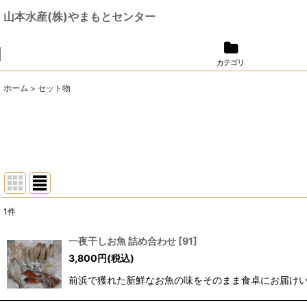
山本水産(株)やまもとセンター
カテゴリ
ホーム
>
セット物
1
件
表示数
:
一夜干しお魚 詰め合わせ
[
91
]
3,800
円
(税込)
並び順
:
前浜で獲れた新鮮なお魚の味をそのまま食卓にお届けい