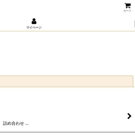
カート
マイページ
閉じる
 詰め合わせ …