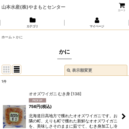
山本水産(株)やまもとセンター
カート
カテゴリ
マイページ
ホーム
>
かに
かに
表示順変更
閉じる
1
件
表示数
:
オオズワイガニ むき身
[
138
]
並び順
:
756
円
(税込)
北海道日高地方で獲れたオオズワイガニです。お
絞り込む
隣の町、えりも町で獲れた新鮮なオオズワイガニ
を、美味しさそのままに茹でて、むき身加工し冷