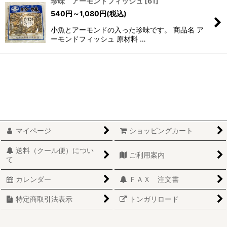
珍味 アーモンドフィッシュ
[
61
]
540
円
～1,080
円
(税込)
小魚とアーモンドの入った珍味です。 商品名 ア
ーモンドフィッシュ 原材料 …
マイページ
ショッピングカート
送料（クール便）につい
ご利用案内
て
カレンダー
ＦＡＸ 注文書
特定商取引法表示
トンガリロード