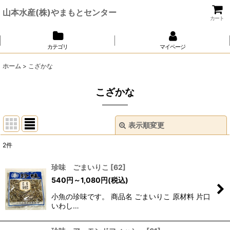
山本水産(株)やまもとセンター
カート
カテゴリ
マイページ
ホーム
>
こざかな
こざかな
表示順変更
閉じる
2
件
表示数
:
珍味 ごまいりこ
[
62
]
540
円
～1,080
円
(税込)
並び順
:
小魚の珍味です。 商品名 ごまいりこ 原材料 片口
いわし…
絞り込む