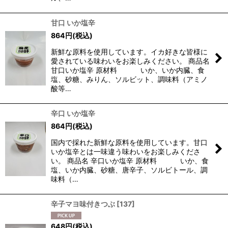
甘口 いか塩辛
864
円
(税込)
新鮮な原料を使用しています。イカ好きな皆様に
愛されている味わいをお楽しみください。 商品名
甘口いか塩辛 原材料 いか、いか内臓、食
塩、砂糖、みりん、ソルビット、調味料（アミノ
酸等…
辛口 いか塩辛
864
円
(税込)
国内で採れた新鮮な原料を使用しています。甘口
いか塩辛とは一味違う味わいをお楽しみくださ
い。 商品名 辛口いか塩辛 原材料 いか、食
塩、いか内臓、砂糖、唐辛子、ソルビトール、調
味料（…
辛子マヨ味付きつぶ
[
137
]
648
円
(税込)