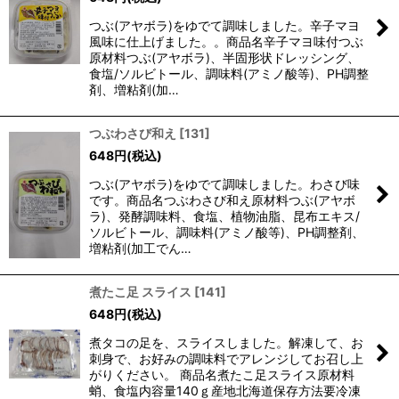
つぶ(アヤボラ)をゆでて調味しました。辛子マヨ
風味に仕上げました。。商品名辛子マヨ味付つぶ
原材料つぶ(アヤボラ)、半固形状ドレッシング、
食塩/ソルビトール、調味料(アミノ酸等)、PH調整
剤、増粘剤(加…
つぶわさび和え
[
131
]
648
円
(税込)
つぶ(アヤボラ)をゆでて調味しました。わさび味
です。商品名つぶわさび和え原材料つぶ(アヤボ
ラ)、発酵調味料、食塩、植物油脂、昆布エキス/
ソルビトール、調味料(アミノ酸等)、PH調整剤、
増粘剤(加工でん…
煮たこ足 スライス
[
141
]
648
円
(税込)
煮タコの足を、スライスしました。解凍して、お
刺身で、お好みの調味料でアレンジしてお召し上
がりください。 商品名煮たこ足スライス原材料
蛸、食塩内容量140ｇ産地北海道保存方法要冷凍