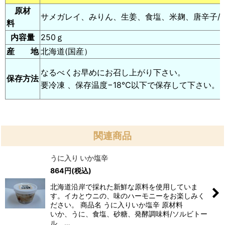
原材
サメガレイ、みりん、生姜、食塩、米麹、唐辛子/
料
内容量
250ｇ
産 地
北海道(国産）
なるべくお早めにお召し上がり下さい。
保存方法
要冷凍 、保存温度−18℃以下で保存して下さい。
関連商品
うに入り いか塩辛
864
円
(税込)
北海道沿岸で採れた新鮮な原料を使用していま
す。イカとウニの、味のハーモニーをお楽しみく
ださい。 商品名 うに入りいか塩辛 原材料
いか、うに、食塩、砂糖、発酵調味料/ソルビトー
ル、…