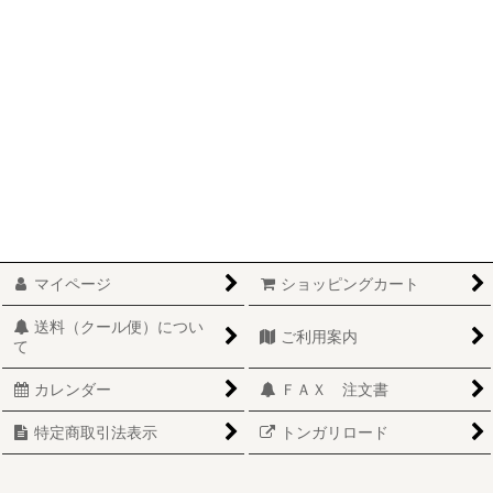
たこ
つぶ
たら
さけ
こまい
ほたて
マイページ
ショッピングカート
ししゃも
送料（クール便）につい
ご利用案内
て
こざかな
カレンダー
ＦＡＸ 注文書
こんぶ
特定商取引法表示
トンガリロード
その他