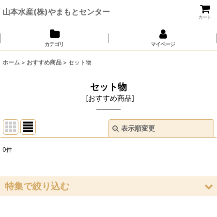
山本水産(株)やまもとセンター
カート
カテゴリ
マイページ
ホーム
>
おすすめ商品
>
セット物
セット物
[
おすすめ商品
]
表示順変更
閉じる
0
件
表示数
:
並び順
:
特集で絞り込む
絞り込む
いか