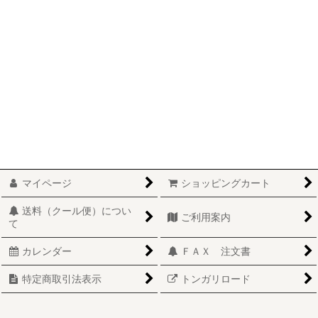
たこ
つぶ
たら
さけ
こまい
ほたて
マイページ
ショッピングカート
ししゃも
送料（クール便）につい
ご利用案内
て
こざかな
カレンダー
ＦＡＸ 注文書
こんぶ
特定商取引法表示
トンガリロード
その他