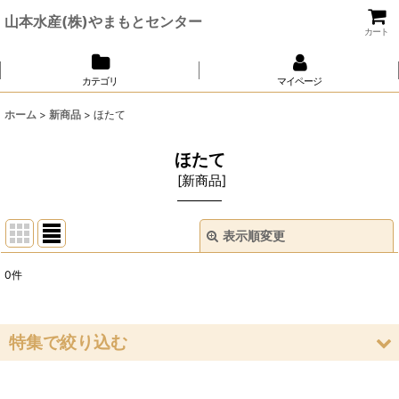
山本水産(株)やまもとセンター
カート
カテゴリ
マイページ
ホーム
>
新商品
>
ほたて
ほたて
[
新商品
]
表示順変更
閉じる
0
件
表示数
:
並び順
:
特集で絞り込む
絞り込む
いか