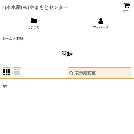
山本水産(株)やまもとセンター
カート
カテゴリ
マイページ
ホーム
>
時鮭
時鮭
表示順変更
閉じる
0
件
表示数
:
並び順
:
絞り込む