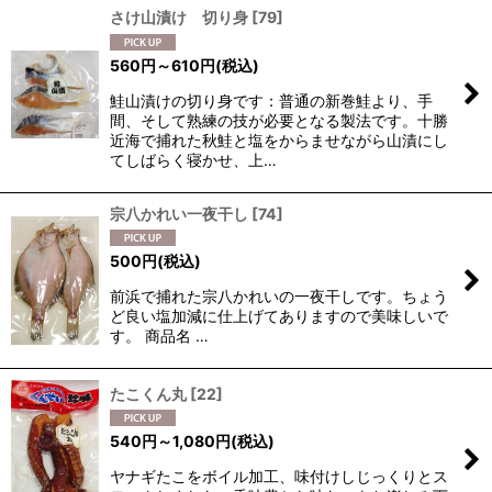
さけ山漬け 切り身
[
79
]
560
円
～610
円
(税込)
鮭山漬けの切り身です：普通の新巻鮭より、手
間、そして熟練の技が必要となる製法です。十勝
近海で捕れた秋鮭と塩をからませながら山漬にし
てしばらく寝かせ、上…
宗八かれい一夜干し
[
74
]
500
円
(税込)
前浜で捕れた宗八かれいの一夜干しです。ちょう
ど良い塩加減に仕上げてありますので美味しいで
す。 商品名 …
たこくん丸
[
22
]
540
円
～1,080
円
(税込)
ヤナギたこをボイル加工、味付けしじっくりとス