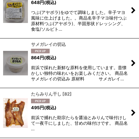
648
円
(税込)
つぶ(アヤボラ)をゆでて調味しました。辛子マヨ
風味に仕上げました。。商品名辛子マヨ味付つぶ
原材料つぶ(アヤボラ)、半固形状ドレッシング、
食塩/ソルビト…
サメガレイの切込
864
円
(税込)
前浜で採れた新鮮な原料を使用しています。昔懐
かしい独特の味わいをお楽しみください。 商品名
サメガレイの切込み 原材料 サメガレイ…
たらみりん干し
[
82
]
495
円
(税込)
前浜で捕れた助宗たらを醤油とみりんで味付けし
て一夜干にしました、甘めの味付けです。 商品名
…