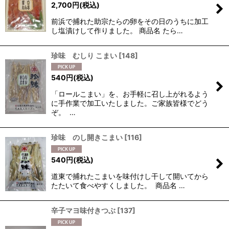
2,700
円
(税込)
前浜で捕れた助宗たらの卵をその日のうちに加工
し塩漬けして作りました。 商品名 たら…
珍味 むしり こまい
[
148
]
540
円
(税込)
「ロールこまい」を、お手軽に召し上がれるよう
に手作業で加工いたしました。ご家族皆様でどう
ぞ。 …
珍味 のし開きこまい
[
116
]
540
円
(税込)
道東で捕れたこまいを味付けし干して開いてから
たたいて食べやすくしました。 商品名 …
辛子マヨ味付きつぶ
[
137
]