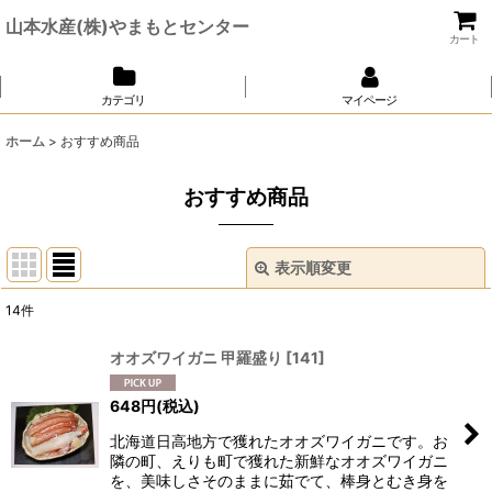
山本水産(株)やまもとセンター
カート
カテゴリ
マイページ
ホーム
>
おすすめ商品
おすすめ商品
表示順変更
閉じる
14
件
表示数
:
オオズワイガニ 甲羅盛り
[
141
]
並び順
:
648
円
(税込)
北海道日高地方で獲れたオオズワイガニです。お
絞り込む
隣の町、えりも町で獲れた新鮮なオオズワイガニ
を、美味しさそのままに茹でて、棒身とむき身を