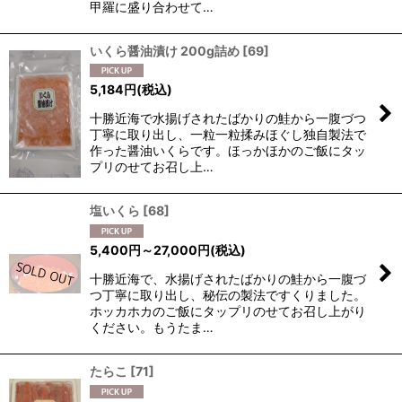
甲羅に盛り合わせて…
いくら醤油漬け 200g詰め
[
69
]
5,184
円
(税込)
十勝近海で水揚げされたばかりの鮭から一腹づつ
丁寧に取り出し、一粒一粒揉みほぐし独自製法で
作った醤油いくらです。ほっかほかのご飯にタッ
プリのせてお召し上…
塩いくら
[
68
]
5,400
円
～27,000
円
(税込)
十勝近海で、水揚げされたばかりの鮭から一腹づ
つ丁寧に取り出し、秘伝の製法ですくりました。
ホッカホカのご飯にタップリのせてお召し上がり
ください。もうたま…
たらこ
[
71
]